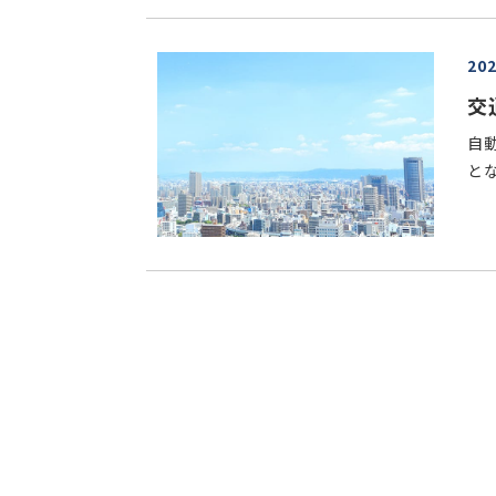
20
交
自
とな.