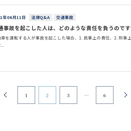
21年06月11日
法律Q&A
交通事故
通事故を起こした人は、どのような責任を負うのです
動車を運転する人が事故を起こした場合、1. 民事上の責任、2. 刑事
..
1
2
3
6