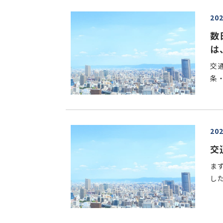
20
数
は
交
条・
20
交
ま
した