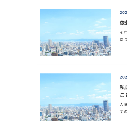
20
依
そ
あり
20
私
こ
人
すの