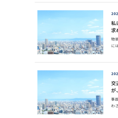
20
私
求
物
には
20
交
が
事
わさ