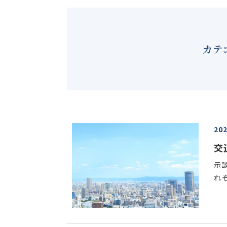
カテ
20
交
示
れぞ